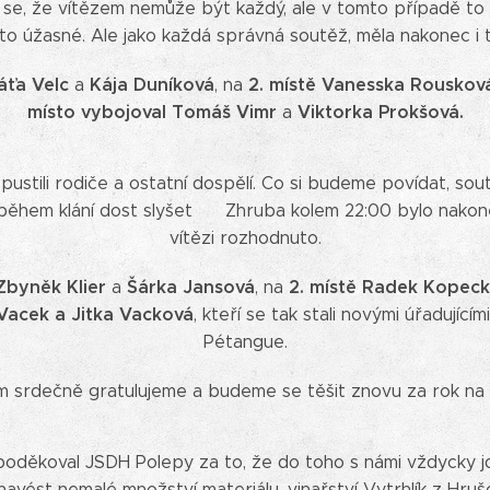
á se, že vítězem nemůže být každý, ale v tomto případě to z
to úžasné. Ale jako každá správná soutěž, měla nakonec i t
áťa Velc
Kája Duníková
2. místě
Vanesska Rouskov
a
, na
místo vybojoval Tomáš Vimr
Viktorka Prokšová.
a
 pustili rodiče a ostatní dospělí. Co si budeme povídat, s
i během klání dost slyšet 😊 Zhruba kolem 22:00 bylo nakon
vítězi rozhodnuto.
Zbyněk Klier
Šárka Jansová
2. místě
Radek Kopec
a
, na
 Vacek a Jitka Vacková
, kteří se tak stali novými úřadující
Pétangue.
 srdečně gratulujeme a budeme se těšit znovu za rok na da
oděkoval JSDH Polepy za to, že do toho s námi vždycky 
navést nemalé množství materiálu, vinařství Vytrhlík z Hruš