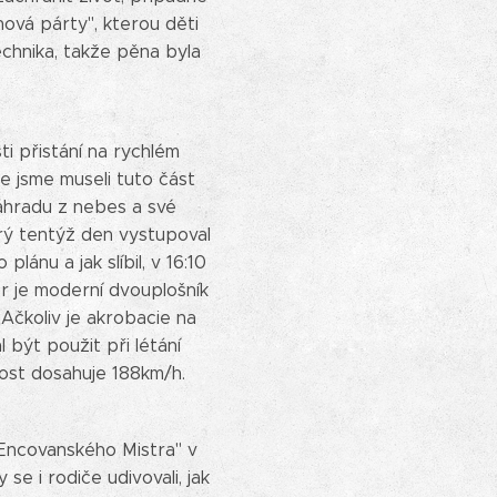
ová párty", kterou děti
echnika, takže pěna byla
ti přistání na rychlém
že jsme museli tuto část
náhradu z nebes a své
rý tentýž den vystupoval
ánu a jak slíbil, v 16:10
r je moderní dvouplošník
 Ačkoliv je akrobacie na
 být použit při létání
lost dosahuje 188km/h.
"Encovanského Mistra" v
e i rodiče udivovali, jak