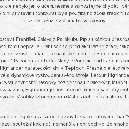
to, ale nebylo jen o učení, nesměla samozřejmě chybět "pěn
o ni připravit. I tentokrát byla použita ne zcela tradiční t
rozstřikována z automobilové plošiny.
dstavit František Salava z Paraklubu Říp s ukázkou přesnos
ti tomu nepřáli a František se před akcí vážně zranil, tak
 chvíli zrušit. Podařilo se nám, ale sehnat alespoň malou 
l Tomáš Panocha z Letecké školy v Roudnici nad Labem, kte
ghlander na leteckém dni v Teplicích. Přesně dle letového pl
bivé a dynamické vystoupení svého stroje. Letoun Highlande
 vyšší pevnostní násobky než většina ultralehkých letadel.
h zakázaná, Highlander je dostatečně dimenzován, aby mohl
rovozní násobky letounu jsou +6/-4 g a jeho maximální rych
esunuli k pergole a začal očekávaný turnaj o putovní pohár 
ázeli soutěžní kola naši nejmenší a není pochyb, že mnohdy s