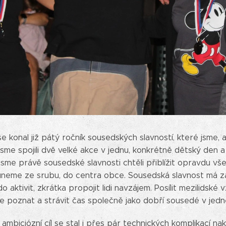
e konal již pátý ročník sousedských slavností, které jsme, al
jsme spojili dvě velké akce v jednu, konkrétně dětský den 
 jsme právě sousedské slavnosti chtěli přiblížit opravdu v
suneme ze srubu, do centra obce. Sousedská slavnost má za c
 aktivit, zkrátka propojit lidi navzájem. Posílit mezilidsk
e poznat a strávit čas společně jako dobří sousedé v jedn
mbiciózní cíl se stal i přes pár technických komplikací n