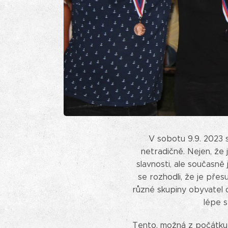
V sobotu 9.9. 2023 s
netradičně. Nejen, že 
slavnosti, ale současně
se rozhodli, že je pře
různé skupiny obyvatel do
lépe s
Tento, možná z počátku a