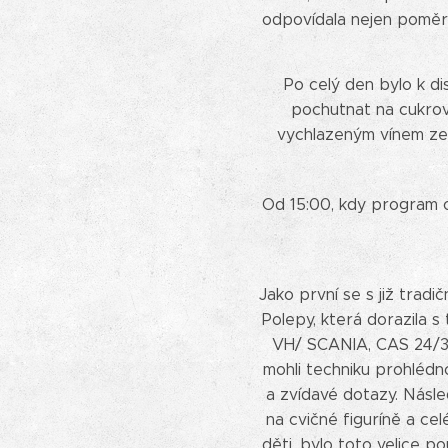
odpovídala nejen poměrně
Po celý den bylo k di
pochutnat na cukrov
vychlazeným vínem ze s
Od 15:00, kdy program of
Jako první se s již trad
Polepy, která dorazila 
VH/ SCANIA, CAS 24/300
mohli techniku prohlédno
a zvídavé dotazy. Násle
na cvičné figuríně a ce
děti, bylo toto velice 