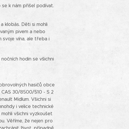
 se k nám přišel podívat.
 klobás. Děti si mohli
povaným pivem a nebo
svoje vína, ale třeba i
 nočních hodin se všichni
 dobrovolných hasičů obce
zy CAS 30/8500/510 - S 2
ault Midlum. Všichni si
mnohdy i velice technické
 mohli všichni vyzkoušet
ou. Věříme, že nejen pro
achránit život, případně