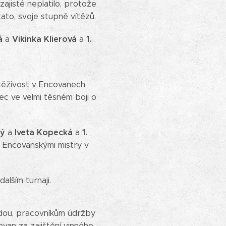
ajisté neplatilo, protože
ato, svoje stupně vítězů.
á
Vikinka Klierová
1.
a
a
outěživost v Encovanech
ec ve velmi těsném boji o
ký
Iveta Kopecká
1.
a
a
mi Encovanskými mistry v
lším turnaji.
jdou, pracovníkům údržby
ovan za zajištění vinného