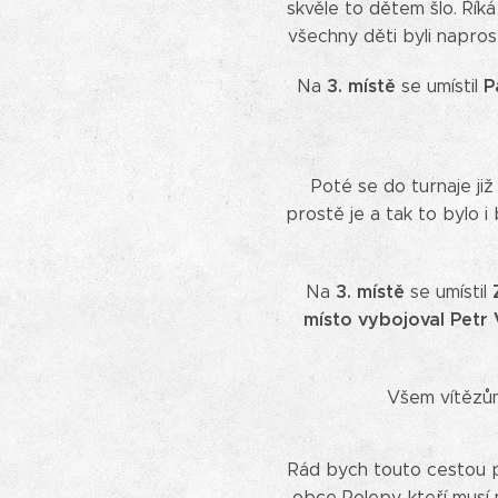
skvěle to dětem šlo. Řík
všechny děti byli napros
3. místě
P
Na
se umístil
Poté se do turnaje již
prostě je a tak to bylo 
3. místě
Na
se umístil
místo vybojoval Petr
Všem vítězům
Rád bych touto cestou p
obce Polepy, kteří musí 