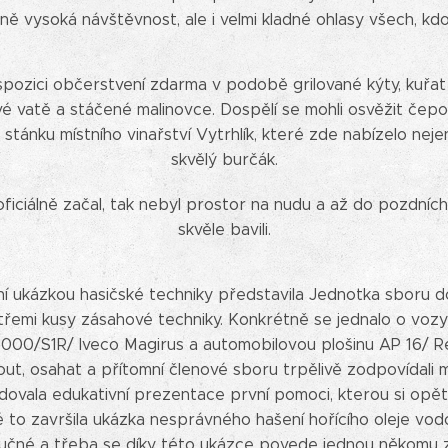
 vysoká návštěvnost, ale i velmi kladné ohlasy všech, kdo
spozici občerstvení zdarma v podobě grilované kýty, kuřat a
é vatě a stáčené malinovce. Dospělí se mohli osvěžit če
tánku místního vinařství Vytrhlík, které zde nabízelo nejen 
skvělý burčák.
iciálně začal, tak nebyl prostor na nudu a až do pozdních
skvěle bavili.
iční ukázkou hasičské techniky představila Jednotka sboru
s třemi kusy zásahové techniky. Konkrétně se jednalo o vo
0/S1R/ Iveco Magirus a automobilovou plošinu AP 16/ Ren
ut, osahat a přítomní členové sboru trpělivě zodpovídali 
dovala edukativní prezentace první pomoci, kterou si opět
lé to završila ukázka nesprávného hašení hořícího oleje vod
poučné a třeba se díky této ukázce povede jednou někomu z