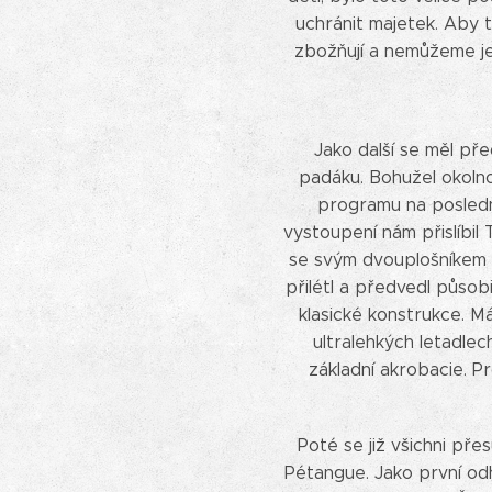
uchránit majetek. Aby 
zbožňují a nemůžeme je 
Jako další se měl pře
padáku. Bohužel okolnos
programu na poslední
vystoupení nám přislíbi
se svým dvouplošníkem Hi
přilétl a předvedl půso
klasické konstrukce. Má
ultralehkých letadlec
základní akrobacie. P
Poté se již všichni př
Pétangue. Jako první odh