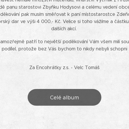
dě panu starostovi Zbyňku Hodysovi a celému vedení obce 
oděkování pak musím směřovat k paní místostarostce Zdeňc
ský dar ve výši 4 000,- Kč. Velice si toho vážíme a část
dalších akcí.
samozřejmě patří to největší poděkování Vám všem milí so
li podílel, protože bez Vás bychom to nikdy nebyli schopni
Za Encohrátky z.s. - Velc Tomáš
Celé album