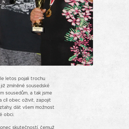
e letos pojali trochu
a již zmíněné sousedské
šem sousedům, a tak jsme
íl obec oživit, zapojit
é vztahy, dát všem možnost
é obci.
akonec skutečností, čemuž