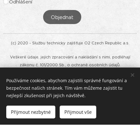
Odhlášení
Objednat
(c) 2020 - Službu technicky zajišťuje O2 Czech Republic a.s.
Veškeré údaje, jejich zpracování a nakládání s nimi, podléhají
zákonu č. 101/2000 Sb., o ochraně osobních údajů.
Technická podpora: +420 607 823 457
Používáme cookies, abychom zajistili správné fungování a
bezpečnost našich stránek. Tím vám můžeme zajistit tu
Službu mobilní rozhlas poskytuje i obec Polepy. Pro více informací
nejlepší zkušenost při jejich návštěvě.
navštivte oficiální stránky obce nebo se přímo registrujte ZDE.
Přijmout nezbytné
Přijmout vše