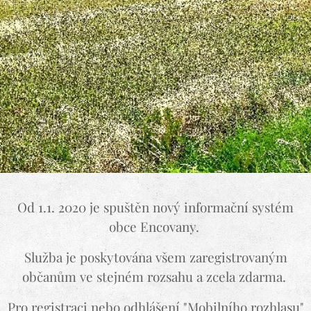
Od 1.1. 2020 je spuštěn nový informační systém
obce Encovany.
Služba je poskytována všem zaregistrovaným
občanům ve stejném rozsahu a zcela zdarma.
Pro registraci nebo odhlášení "Mobilního rozhlasu"