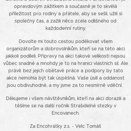
opravdovým zážitkem a současně je to skvělá
příležitost pro rodiny a přátele, aby se sešli, užili si
společný čas, a zažili něco zcela odlišného od
každodenní rutiny.
Dovolte mi touto cestou poděkovat všem
organizátorům a dobrovolníkům, kteří se na této akci
jakkoli podíleli. Přípravy na akci takové velikosti nejsou
vůbec snadné a mnohdy je to na hranici vlastních sil. Ale
právě bez jejich obětavé práce a podpory by tato
akce nemohla být tak úspěšná. Vaše úsilí a oddanost
jsou obdivuhodné, a my jsme za to nesmírně vděční.
Děkujeme i všem návštěvníkům, kteří na akci dorazili a
těšíme se na další ročník Strašidelné stezky v
Encovanech.
Za Encohrátky z.s. - Velc Tomáš