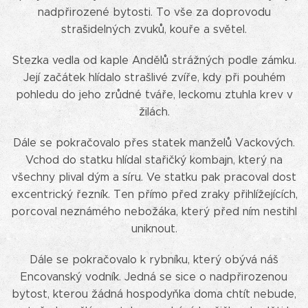
nadpřirozené bytosti. To vše za doprovodu
strašidelných zvuků, kouře a světel.
Stezka vedla od kaple Andělů strážných podle zámku.
Její začátek hlídalo strašlivé zvíře, kdy při pouhém
pohledu do jeho zrůdné tváře, leckomu ztuhla krev v
žilách.
Dále se pokračovalo přes statek manželů Vackových.
Vchod do statku hlídal stařičký kombajn, který na
všechny plival dým a síru. Ve statku pak pracoval dost
excentrický řezník. Ten přímo před zraky přihlížejících,
porcoval neznámého nebožáka, který před ním nestihl
uniknout.
Dále se pokračovalo k rybníku, který obývá náš
Encovanský vodník. Jedná se sice o nadpřirozenou
bytost, kterou žádná hospodyňka doma chtít nebude,