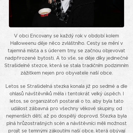
V obci Encovany se každý rok v období kolem
Halloweenu děje něco zvláštního. Cesty se mění v
tajemná místa a s úderem tmy, se začnou objevovat
nadpřirozené bytosti. A to vše, se děje díky jedinečné
Strašidelné stezce, která se stala tradičním podzimním
zážitkem nejen pro obyvatele naší obce.
Letos se Strašidelná stezka konala již po sedmé a dle
ohlasů návštěvníků měla i tentokrát velký úspěch. I
letos, se organizátoři postarali o to, aby byla tato
událost zábavná pro všechny věkové skupiny, od
nejmenších dětí, až po dospělý doprovd. Stezka byla
plná hrůzostrašných scén a návštěvníci měli možnost
projít se temnými zákoutími naší obce, která obývají