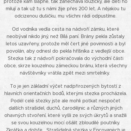
protože kam šlápne, tak zanechává loužičky, ale děti ho
milují a tak už tu s námi žije přes 200 let. A nějakou tu
odcizenou dušičku, mu všichni rádi odpustíme.
Od vodníka vedla cesta na nádvoří zámku, které
neobýval nikdo jiný, než Bílá paní. Brány pekla zůstaly
letos uzavřeny, protože měl čert jiné povinnosti a byl
povolán, aby odnesl do pekla hříšníka z vedlejší obce.
Stezka tak z nádvoří pokračovala do východní části
obce, skrze kouzelnou zámeckou bránu, která všechny
návštěvníky vrátila zpět mezi smrtelníky.
To je jen základní výčet nadpřirozených bytostí z
hlavních orientačních bodů, kterými stezka procházela.
Podél celé stezky jste ale mohli potkat nespočet
dalších strašidel, duchů, čarodějnic a různých jiných
ohavných stvoření, které vyšli ze svých úkrytů a snažili
se svou kouzelnou mocí ošálit zbloudilé poutníky.
Zkrátka a dobře… Strašidelná stezka v Encovanech je