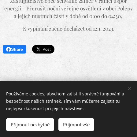
Zastupitelstvo obce schválilo záměr v rámci úspor
energií - Přerušit noční veřejné osvětlení v obci Polepy
a jejích místních částí v době od 0:00 do 04:30.
K vypínání začne docházet od 12.1. 2023.
Share
Používáme cookies, abychom zajistili správné fungování a
bezpečnost našich stránek. Tím vám můžeme zajistit tu
nejlepší zkušenost při jejich návštěvě.
Copyright © 2019 - 2026 | Tomáš Velc
Přijmout nezbytné
Přijmout vše
info@obec-encovany.cz
Cookies